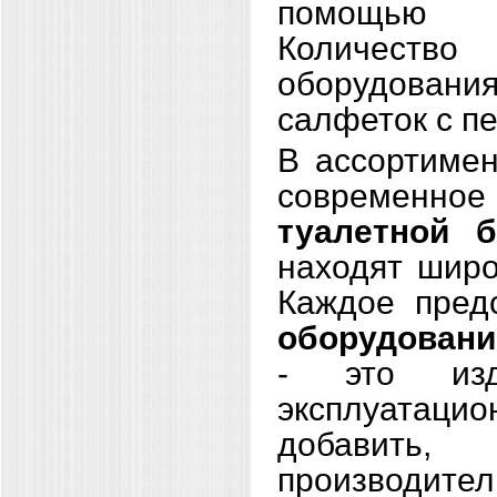
помощью ч
Количество
оборудован
салфеток с п
В ассортиме
современн
туалетной б
находят широ
Каждое пред
оборудовани
- это изд
эксплуатац
добавить
производител