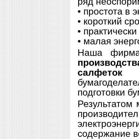
ряд неоспори
• простота в 
• короткий ср
• практически
• малая энер
Наша фирма
производств
салфеток
пр
бумагоделат
подготовки б
Результатом 
производите
электроэне
содержание в