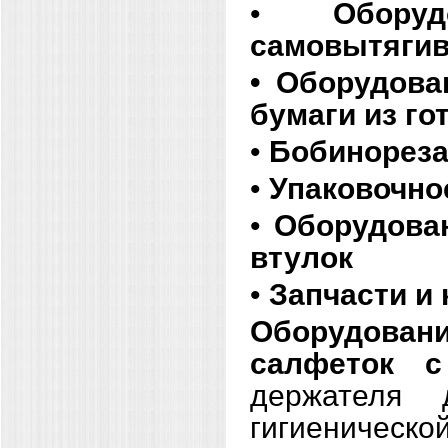
•
Обору
самовытяги
• Оборудова
бумаги из го
•
Бобинореза
•
Упаковочно
•
Оборудова
втулок
•
Запчасти и
Оборудован
салфеток с
держателя 
гигиеничес