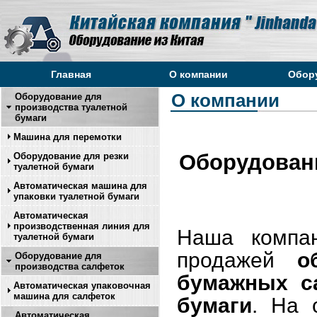
Главная
О компании
Обор
О компании
Оборудование для
производства туалетной
бумаги
Машина для перемотки
Оборудовани
Оборудование для резки
туалетной бумаги
Автоматическая машина для
упаковки туалетной бумаги
Автоматическая
производственная линия для
Наша компан
туалетной бумаги
продажей
о
Оборудование для
производства салфеток
бумажных са
Автоматическая упаковочная
машина для салфеток
бумаги
. На 
Автоматическая