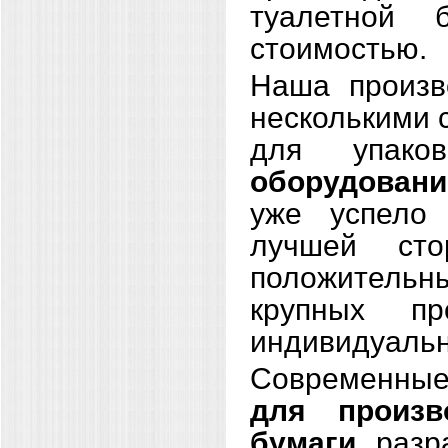
туалетной 
стоимостью.
Наша произв
несколькими 
для упако
оборудовани
уже успело 
лучшей сто
положительн
крупных пр
индивидуальн
Современны
для произв
бумаги
, раз