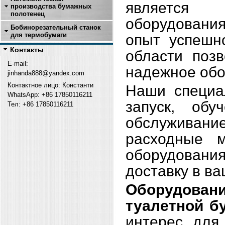
является
производства бумажных
полотенец
оборудования
Бобинорезательный станок
для термобумаги
опыт успешн
Контакты
области поз
E-mail:
надежное обо
jinhanda888@yandex.com
Контактное лицо: Константи
Наши специа
WhatsApp: +86 17850116211
запуск, обу
Тел: +
86 17850116211
обслуживан
расходные 
оборудовани
доставку в ва
Оборудован
туалетной б
интерес для