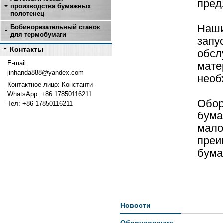
пред
производства бумажных
полотенец
Наши
Бобинорезательный станок
для термобумаги
запу
Контакты
обсл
E-mail:
мате
jinhanda888@yandex.com
необ
Контактное лицо: Константи
WhatsApp: +86 17850116211
Обор
Тел: +
86 17850116211
бума
мало
преи
бума
Новости
Оборудование