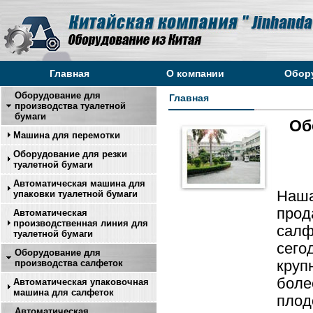
Главная
О компании
Обор
Оборудование для
Главная
производства туалетной
бумаги
Об
Машина для перемотки
Оборудование для резки
туалетной бумаги
Автоматическая машина для
Наша
упаковки туалетной бумаги
прод
Автоматическая
производственная линия для
салф
туалетной бумаги
сего
Оборудование для
круп
производства салфеток
боле
Автоматическая упаковочная
машина для салфеток
плод
Автоматическая